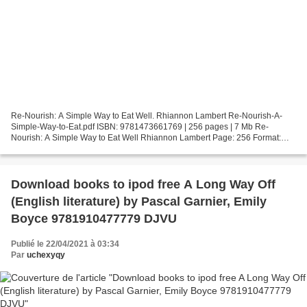
Re-Nourish: A Simple Way to Eat Well. Rhiannon Lambert Re-Nourish-A-
Simple-Way-to-Eat.pdf ISBN: 9781473661769 | 256 pages | 7 Mb Re-
Nourish: A Simple Way to Eat Well Rhiannon Lambert Page: 256 Format:
pdf, ePub, fb2, mobi ISBN: 9781473661769 Publisher:...
Download books to ipod free A Long Way Off
(English literature) by Pascal Garnier, Emily
Boyce 9781910477779 DJVU
Publié le 22/04/2021 à 03:34
Par
uchexyqy