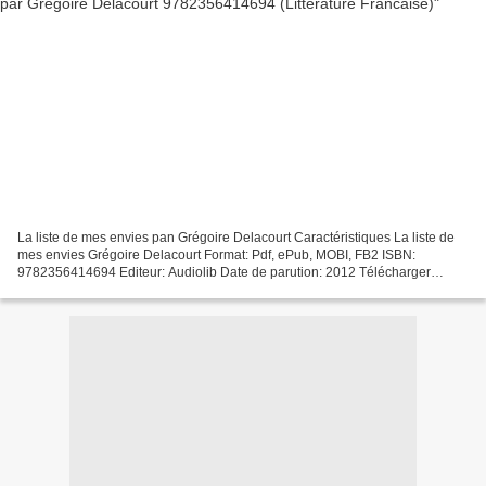
La liste de mes envies pan Grégoire Delacourt Caractéristiques La liste de
mes envies Grégoire Delacourt Format: Pdf, ePub, MOBI, FB2 ISBN:
9782356414694 Editeur: Audiolib Date de parution: 2012 Télécharger
eBook gratuit Il ebook télécharger La liste...