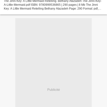
The Jinni Key: A Little Mermaid Retelling. Bethany Atazadeh The-Jinni-Key-
A-Little-Mermaid.pdf ISBN: 9780999536865 | 290 pages | 8 Mb The Jinni
Key: A Little Mermaid Retelling Bethany Atazadeh Page: 290 Format: pdf,
ePub, fb2, mobi ISBN: 9780999536865...
Publicité