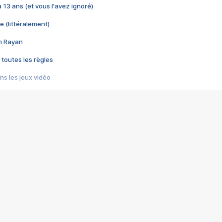
 a 13 ans (et vous l'avez ignoré)
e (littéralement)
im Rayan
 toutes les règles
s les jeux vidéo
us choquant de Rockstar ? - Le scandale BULLY
e plus moche de Steam
du RÊVE tourne au CAUCHEMAR
pendant 8 heures
it… à tort
umiliés par un jeu vidéo
ire - Final Fantasy 8
ti un empire - Age of Empires