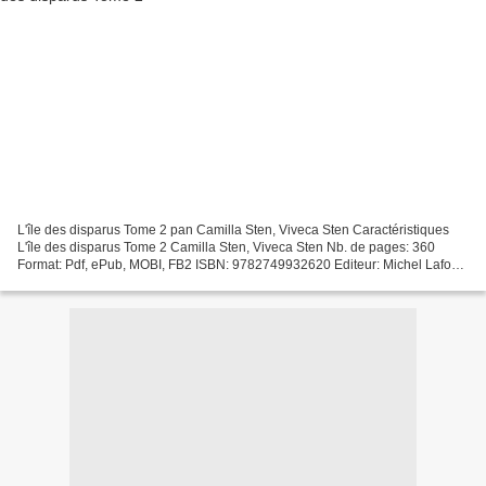
L'île des disparus Tome 2 pan Camilla Sten, Viveca Sten Caractéristiques
L'île des disparus Tome 2 Camilla Sten, Viveca Sten Nb. de pages: 360
Format: Pdf, ePub, MOBI, FB2 ISBN: 9782749932620 Editeur: Michel Lafon
Date de parution: 2019 Télécharger eBook...