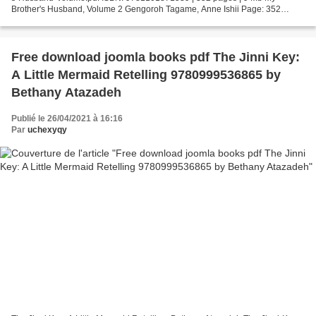
Brother's Husband, Volume 2 Gengoroh Tagame, Anne Ishii Page: 352
Format: pdf, ePub, fb2, mobi ISBN: 9781101871539 Publisher:...
Free download joomla books pdf The Jinni Key:
A Little Mermaid Retelling 9780999536865 by
Bethany Atazadeh
Publié le 26/04/2021 à 16:16
Par
uchexyqy