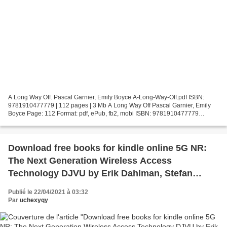
A Long Way Off. Pascal Garnier, Emily Boyce A-Long-Way-Off.pdf ISBN:
9781910477779 | 112 pages | 3 Mb A Long Way Off Pascal Garnier, Emily
Boyce Page: 112 Format: pdf, ePub, fb2, mobi ISBN: 9781910477779
Publisher: Gallic Books Limited Download A Long...
Download free books for kindle online 5G NR:
The Next Generation Wireless Access
Technology DJVU by Erik Dahlman, Stefan
Parkvall, Johan Skold English version
Publié le 22/04/2021 à 03:32
Par
uchexyqy