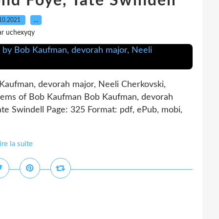
nd Foye, Tate Swindell
10.2021
…
ar uchexyqy
aufman, devorah major, Neeli Cherkovski,
Poems of Bob Kaufman Bob Kaufman, devorah
te Swindell Page: 325 Format: pdf, ePub, mobi,
ire la suite