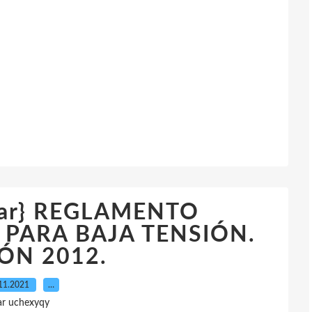
rgar} REGLAMENTO
PARA BAJA TENSIÓN.
IÓN 2012.
11.2021
…
ar uchexyqy