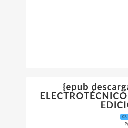
{epub desca
ELECTROTÉCNICO 
EDIC
02.
P