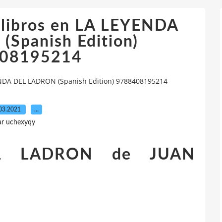
olibros en LA LEYENDA
Spanish Edition)
08195214
NDA DEL LADRON (Spanish Edition) 9788408195214
03.2021
…
ar uchexyqy
L LADRON de JUAN