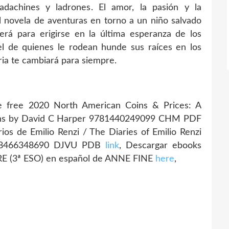
padachines y ladrones. El amor, la pasión y la
al novela de aventuras en torno a un niño salvado
rá para erigirse en la última esperanza de los
el de quienes le rodean hunde sus raíces en los
oria te cambiará para siempre.
 free 2020 North American Coins & Prices: A
oins by David C Harper 9781440249099 CHM PDF
ios de Emilio Renzi / The Diaries of Emilio Renzi
) 9788466348690 DJVU PDB
link
, Descargar ebooks
E (3ª ESO) en español de ANNE FINE
here
,