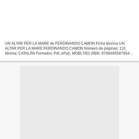
UN ALTAR PER LA MARE de FERDINANDO CAMON Ficha técnica UN
ALTAR PER LA MARE FERDINANDO CAMON Número de páginas: 131
Idioma: CATALÁN Formatos: Pdf, ePub, MOBI, FB2 ISBN: 9788495587954
Editorial: MINUSCULA Año de edición: 2013 Descargar eBook gratis
Descargar...