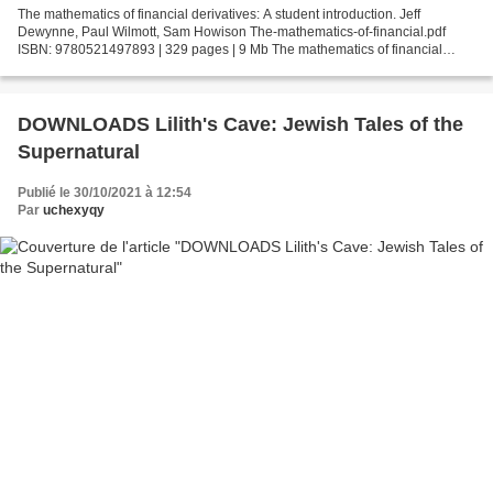
The mathematics of financial derivatives: A student introduction. Jeff
Dewynne, Paul Wilmott, Sam Howison The-mathematics-of-financial.pdf
ISBN: 9780521497893 | 329 pages | 9 Mb The mathematics of financial
derivatives: A student introduction Jeff Dewynne,...
DOWNLOADS Lilith's Cave: Jewish Tales of the
Supernatural
Publié le 30/10/2021 à 12:54
Par
uchexyqy