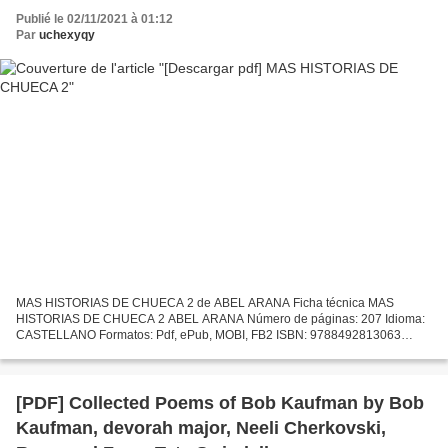
Publié le 02/11/2021 à 01:12
Par
uchexyqy
MAS HISTORIAS DE CHUECA 2 de ABEL ARANA Ficha técnica MAS
HISTORIAS DE CHUECA 2 ABEL ARANA Número de páginas: 207 Idioma:
CASTELLANO Formatos: Pdf, ePub, MOBI, FB2 ISBN: 9788492813063
Editorial: EGALES. EDITORIAL GAI Y LESBIANA Año de edición: 2009
Descargar...
[PDF] Collected Poems of Bob Kaufman by Bob
Kaufman, devorah major, Neeli Cherkovski,