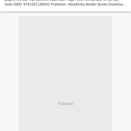
mobi ISBN: 9781501180842 Publisher: Atria/Emily Bestler Books Download
True Believer E-Boks free download True...
Publicité