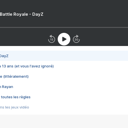
 Battle Royale - DayZ
 DayZ
 a 13 ans (et vous l'avez ignoré)
e (littéralement)
im Rayan
 toutes les règles
s les jeux vidéo
us choquant de Rockstar ? - Le scandale BULLY
e plus moche de Steam