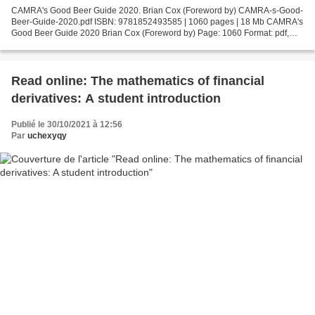
CAMRA's Good Beer Guide 2020. Brian Cox (Foreword by) CAMRA-s-Good-
Beer-Guide-2020.pdf ISBN: 9781852493585 | 1060 pages | 18 Mb CAMRA's
Good Beer Guide 2020 Brian Cox (Foreword by) Page: 1060 Format: pdf,
ePub, fb2, mobi ISBN: 9781852493585 Publisher:...
Read online: The mathematics of financial
derivatives: A student introduction
Publié le 30/10/2021 à 12:56
Par
uchexyqy