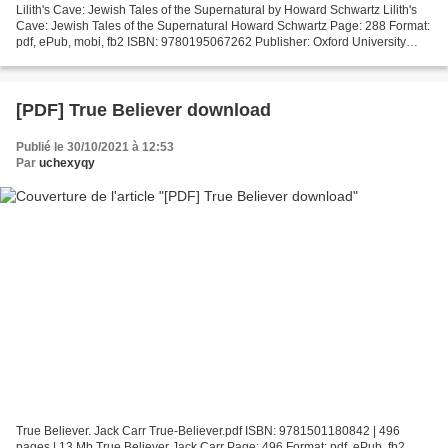
Lilith's Cave: Jewish Tales of the Supernatural by Howard Schwartz Lilith's
Cave: Jewish Tales of the Supernatural Howard Schwartz Page: 288 Format:
pdf, ePub, mobi, fb2 ISBN: 9780195067262 Publisher: Oxford University
Press, USA Download eBook Ebook...
[PDF] True Believer download
Publié le 30/10/2021 à 12:53
Par
uchexyqy
True Believer. Jack Carr True-Believer.pdf ISBN: 9781501180842 | 496
pages | 13 Mb True Believer Jack Carr Page: 496 Format: pdf, ePub, fb2,