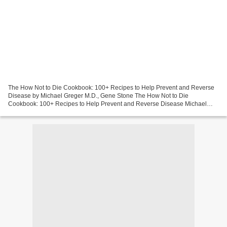
The How Not to Die Cookbook: 100+ Recipes to Help Prevent and Reverse
Disease by Michael Greger M.D., Gene Stone The How Not to Die
Cookbook: 100+ Recipes to Help Prevent and Reverse Disease Michael
Greger M.D., Gene Stone Page: 272 Format: pdf, ePub,...