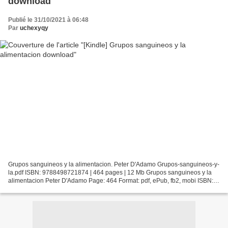
download
Publié le 31/10/2021 à 06:48
Par
uchexyqy
Grupos sanguineos y la alimentacion. Peter D'Adamo Grupos-sanguineos-y-
la.pdf ISBN: 9788498721874 | 464 pages | 12 Mb Grupos sanguineos y la
alimentacion Peter D'Adamo Page: 464 Format: pdf, ePub, fb2, mobi ISBN:
9788498721874 Publisher: Ediciones B Download...