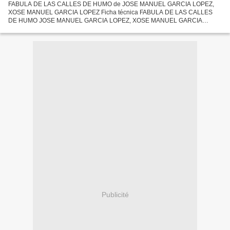
FABULA DE LAS CALLES DE HUMO de JOSE MANUEL GARCIA LOPEZ,
XOSE MANUEL GARCIA LOPEZ Ficha técnica FABULA DE LAS CALLES
DE HUMO JOSE MANUEL GARCIA LOPEZ, XOSE MANUEL GARCIA
LOPEZ Número de páginas: 304 Idioma: CASTELLANO Formatos: Pdf,
ePub, MOBI, FB2 ISBN:...
Publicité