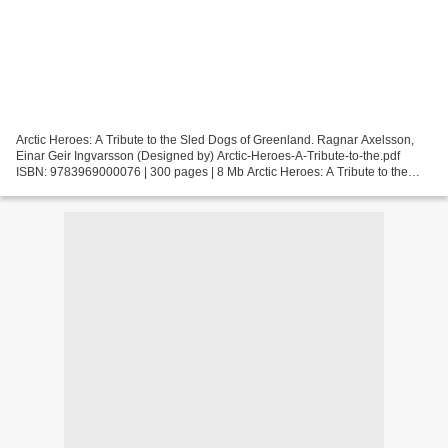
Arctic Heroes: A Tribute to the Sled Dogs of Greenland. Ragnar Axelsson,
Einar Geir Ingvarsson (Designed by) Arctic-Heroes-A-Tribute-to-the.pdf
ISBN: 9783969000076 | 300 pages | 8 Mb Arctic Heroes: A Tribute to the
Sled Dogs of Greenland Ragnar Axelsson,...