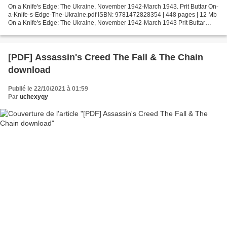
On a Knife's Edge: The Ukraine, November 1942-March 1943. Prit Buttar On-
a-Knife-s-Edge-The-Ukraine.pdf ISBN: 9781472828354 | 448 pages | 12 Mb
On a Knife's Edge: The Ukraine, November 1942-March 1943 Prit Buttar
Page: 448 Format: pdf, ePub, fb2, mobi...
[PDF] Assassin's Creed The Fall & The Chain
download
Publié le 22/10/2021 à 01:59
Par
uchexyqy