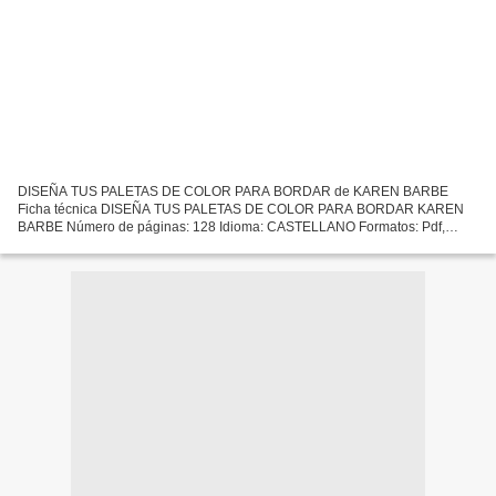
DISEÑA TUS PALETAS DE COLOR PARA BORDAR de KAREN BARBE
Ficha técnica DISEÑA TUS PALETAS DE COLOR PARA BORDAR KAREN
BARBE Número de páginas: 128 Idioma: CASTELLANO Formatos: Pdf,
ePub, MOBI, FB2 ISBN: 9788425231551 Editorial: GUSTAVO GILI Año de
edición:...