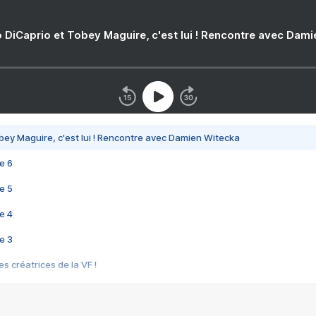
 DiCaprio et Tobey Maguire, c'est lui ! Rencontre avec Dam
bey Maguire, c'est lui ! Rencontre avec Damien Witecka
e 6
e 5
e 4
e 3
s créatrices de la VF !
e 2
e 1