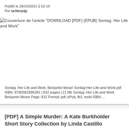
Publié le 28/10/2021 à 02:10
Par
uchexyqy
Sontag: Her Life and Work. Benjamin Moser Sontag-Her-Life-and-Work.pdf
ISBN: 9780062896391 | 832 pages | 21 Mb Sontag: Her Life and Work
Benjamin Moser Page: 832 Format: pdf, ePub, fb2, mobi ISBN:
9780062896391 Publisher: HarperCollins Publishers Download...
[PDF] A Simple Murder: A Kate Burkholder
Short Story Collection by Linda Castillo