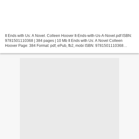
It Ends with Us: A Novel. Colleen Hoover It-Ends-with-Us-A-Novel.pdf ISBN:
9781501110368 | 384 pages | 10 Mb It Ends with Us: A Novel Colleen
Hoover Page: 384 Format: pdf, ePub, fb2, mobi ISBN: 9781501110368
Publisher: Atria Books Download It Ends with...