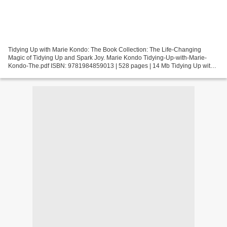
Tidying Up with Marie Kondo: The Book Collection: The Life-Changing
Magic of Tidying Up and Spark Joy. Marie Kondo Tidying-Up-with-Marie-
Kondo-The.pdf ISBN: 9781984859013 | 528 pages | 14 Mb Tidying Up with
Marie Kondo: The Book Collection: The Life-Changing...