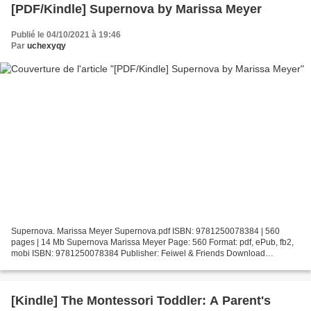
[PDF/Kindle] Supernova by Marissa Meyer
Publié le 04/10/2021 à 19:46
Par
uchexyqy
Supernova. Marissa Meyer Supernova.pdf ISBN: 9781250078384 | 560
pages | 14 Mb Supernova Marissa Meyer Page: 560 Format: pdf, ePub, fb2,
mobi ISBN: 9781250078384 Publisher: Feiwel & Friends Download
Supernova Free downloadable books for ipod nano Supernova...
[Kindle] The Montessori Toddler: A Parent's