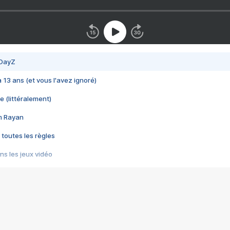
 DayZ
 a 13 ans (et vous l'avez ignoré)
e (littéralement)
im Rayan
 toutes les règles
s les jeux vidéo
us choquant de Rockstar ? - Le scandale BULLY
e plus moche de Steam
du RÊVE tourne au CAUCHEMAR
pendant 8 heures