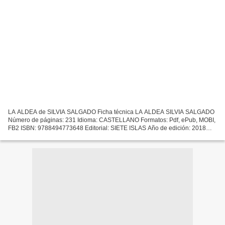
LA ALDEA de SILVIA SALGADO Ficha técnica LA ALDEA SILVIA SALGADO
Número de páginas: 231 Idioma: CASTELLANO Formatos: Pdf, ePub, MOBI,
FB2 ISBN: 9788494773648 Editorial: SIETE ISLAS Año de edición: 2018
Descargar eBook gratis Rapidshare descargar libros...