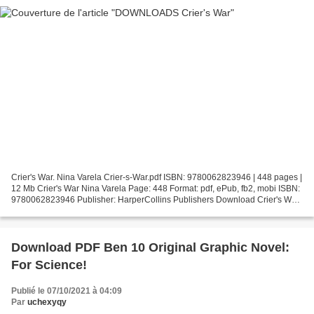
Crier's War. Nina Varela Crier-s-War.pdf ISBN: 9780062823946 | 448 pages |
12 Mb Crier's War Nina Varela Page: 448 Format: pdf, ePub, fb2, mobi ISBN:
9780062823946 Publisher: HarperCollins Publishers Download Crier's War
Download full ebooks pdf Crier's...
Download PDF Ben 10 Original Graphic Novel:
For Science!
Publié le 07/10/2021 à 04:09
Par
uchexyqy